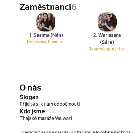
Zaměstnanci
6
1. Sasima (Nén)
2. Warissara
Rezervovat nyní
(Sára)
Rezervovat nyní
O nás
Slogan
Přijďte si k nám odpočinout!
Kdo jsme
Thajské masáže Waiwari
Tradiční thajská masáž je starobylá léčebná metoda, 