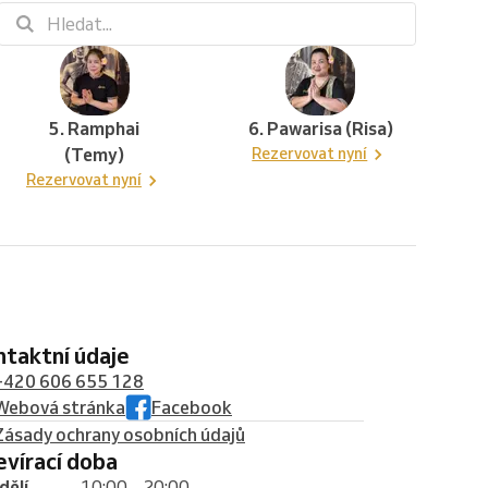
5. Ramphai
6. Pawarisa (Risa)
(Temy)
Rezervovat nyní
Rezervovat nyní
ontaktní údaje
+420 606 655 128
Webová stránka
Facebook
Zásady ochrany osobních údajů
tevírací doba
dělí
10:00 – 20:00