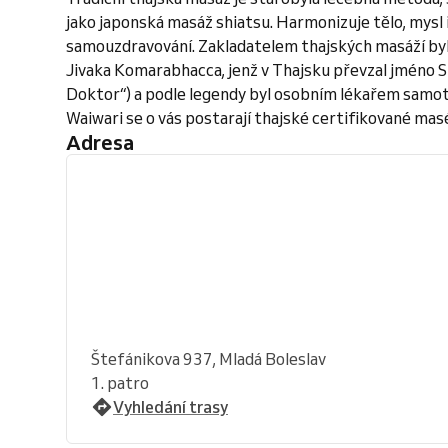
jako japonská masáž shiatsu. Harmonizuje tělo, mysl i
samouzdravování. Zakladatelem thajských masáží byl v 
Jivaka Komarabhacca, jenž v Thajsku převzal jméno
Doktor“) a podle legendy byl osobním lékařem sam
Waiwari se o vás postarají thajské certifikované mas
Adresa
Štefánikova 937, Mladá Boleslav
1. patro
Vyhledání trasy