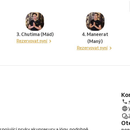
3. Chutima (Mád)
4. Maneerat
Rezervovat nyní
(Maný)
Rezervovat nyní
K
O
spojující prvky akupresury a jógy, podobně
pon