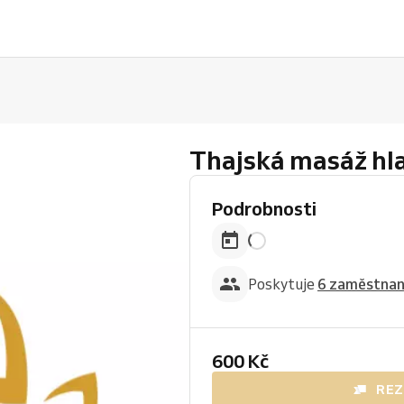
Thajská masáž hl
Podrobnosti
Poskytuje
6 zaměstna
600 Kč
REZ