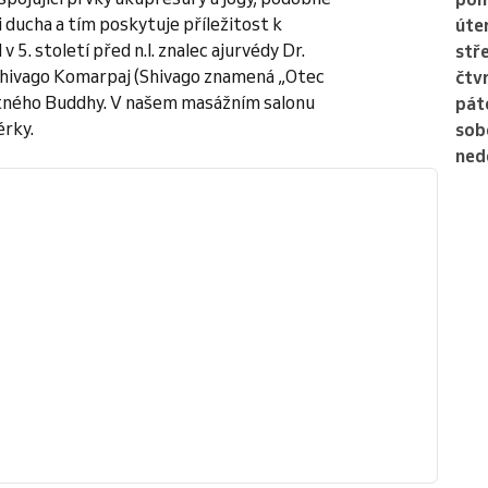
 ducha a tím poskytuje příležitost k
úte
5. století před n.l. znalec ajurvédy Dr.
stř
 Shivago Komarpaj (Shivago znamená „Otec
čtv
otného Buddhy. V našem masážním salonu
pát
érky.
sob
ned