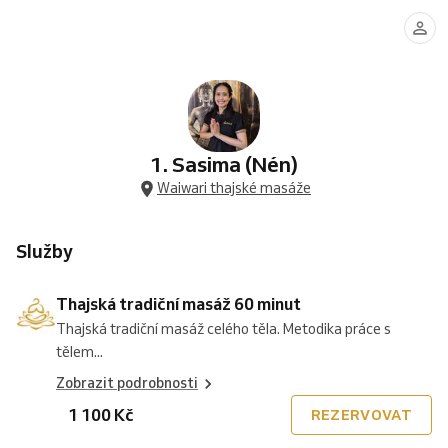
tradiční
tradiční
tradiční
olejová
olejová
olejová
tradiční
tradiční
masáž
masáž
masáž
masáž
masáž
masáž
a
a
60
90
120
60
90
120
olejová
olejová
minut
minut
minut
minut
minut
minut
masáž
masáž
zad
90
60
minut
minut
1. Sasima (Nén)
Waiwari thajské masáže
Služby
Thajská tradiční masáž 60 minut
Thajská tradiční masáž celého těla. Metodika práce s
tělem...
Zobrazit podrobnosti
1 100 Kč
REZERVOVAT