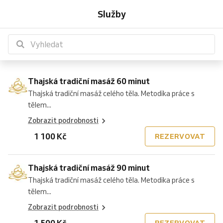
tradiční
tradiční
tradiční
olejová
olejová
olejová
tradiční
tradiční
thajská
masáž
masáž
masáž
masáž
reflexní
reflexní
Služby
masáž
masáž
masáž
masáž
masáž
masáž
a
a
masáž
zad
zad
hlavy
hlavy
masáž
masáž
60
90
120
60
90
120
olejová
olejová
Waiwari
a
a
30
45
nohou
nohou
minut
minut
minut
minut
minut
minut
masáž
masáž
120
šíje
šíje
minut
minut
30
60
zad
90
minut
30
60
minut
minut
60
minut
minut
minut
minut
Thajská tradiční masáž 60 minut
Thajská tradiční masáž celého těla. Metodika práce s
tělem...
Zobrazit podrobnosti
1 100 Kč
REZERVOVAT
Thajská tradiční masáž 90 minut
Thajská tradiční masáž celého těla. Metodika práce s
tělem...
Zobrazit podrobnosti
1 500 Kč
REZERVOVAT