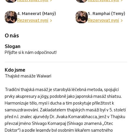
4. Maneerat (Maný)
5. Ramphai (Temy)
Rezervovat nyní
Rezervovat nyní
O nás
Slogan
Přijďte si k nám odpočinout!
Kdo jsme
Thajské masáže Waiwari
Tradiční thajská masáž je starobylá léčebná metoda, spojující
prvky akupresury a jógy, podobně jako japonská masáž shiatsu.
Harmonizuje tělo, mysl i ducha a tím poskytuje příležitost k
samouzdravování. Zakladatelem thajských masáží byl v 5. století
před n.l. znalec ajurvédy Dr. Jivaka Komarabhacca, jenž v Thajsku
převzal jméno Shivago Komarpaj (Shivago znamená „Otec
Doktor“) a podle legendy byl osobním lékařem samotného