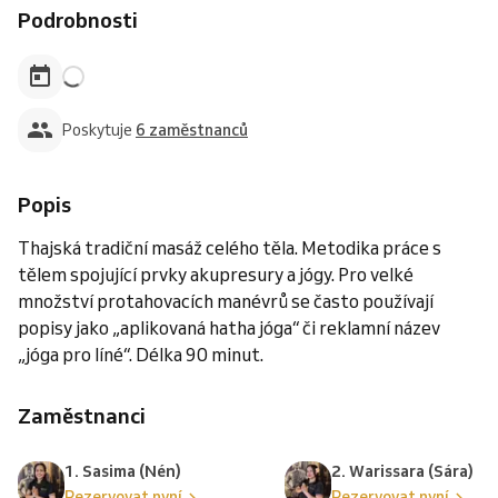
Podrobnosti
Poskytuje
6 zaměstnanců
Popis
Thajská tradiční masáž celého těla. Metodika práce s
tělem spojující prvky akupresury a jógy. Pro velké
množství protahovacích manévrů se často používají
popisy jako „aplikovaná hatha jóga“ či reklamní název
„jóga pro líné“. Délka 90 minut.
Zaměstnanci
1. Sasima (Nén)
2. Warissara (Sára)
Rezervovat nyní
Rezervovat nyní